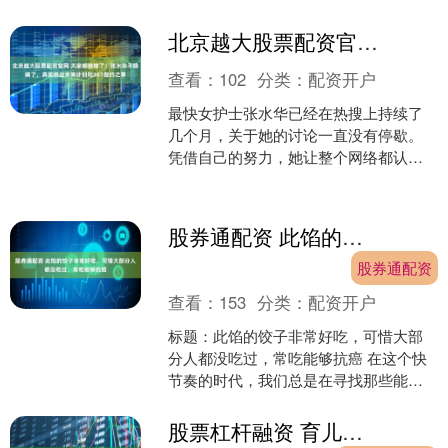
结合。不同的空间有不同的设计侧重
点，如客厅作为家庭社交....
北京越大股票配资官网 大家都猜错了！张水华不隐瞒了，真实说出未来计划和361签约之事
查看：
102
分类：
配资开户
最快女护士张水华已经在热搜上持续了
几个月，关于她的讨论一直没有停歇。
凭借自己的努力，她让整个网络都认识
了自己，成为了一个小有名气的网红人
物。 展开剩余61% 对....
股券通配资 此馅的饺子非常好吃，可惜大部分人都没吃过，常吃能够抗癌
股券通配资
查看：
153
分类：
配资开户
标题：此馅的饺子非常好吃，可惜大部
分人都没吃过，常吃能够抗癌 在这个快
节奏的时代，我们总是在寻找那些能够
带给我们味蕾惊喜的美食。今天，我要
为大家介绍一种独特的饺....
股票杠杆融资 育儿底线：这4种行为必须“硬核纠偏”，温柔说教真的没用！