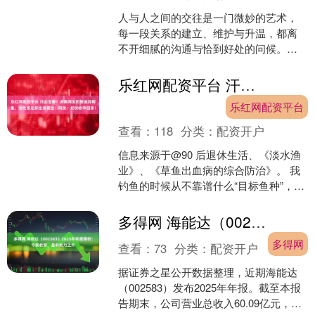
人与人之间的交往是一门微妙的艺术，
每一段关系的建立、维护与升温，都离
不开细腻的沟通与恰到好处的问候。无
论是职场同事、朋友还是亲人，合适的
言辞和行为总能让关系更加....
乐红网配资平台 汗血宝鲫？河南网友钓到诡异鲫鱼，活性很足却全身冒血！网友：赶快收竿回家！
乐红网配资平台
查看：
118
分类：
配资开户
信息来源于@90 后退休生活、《淡水渔
业》、《草鱼出血病的综合防治》。 我
钓鱼的时候从不靠谱什么“目标鱼种”，因
为我享受随机的感觉，我就想抽卡！当
然跟我本人很菜....
多得网 海能达（002583）2025年年报简析：亏损收窄，盈利能力上升
多得网
查看：
73
分类：
配资开户
据证券之星公开数据整理，近期海能达
（002583）发布2025年年报。截至本报
告期末，公司营业总收入60.09亿元，同