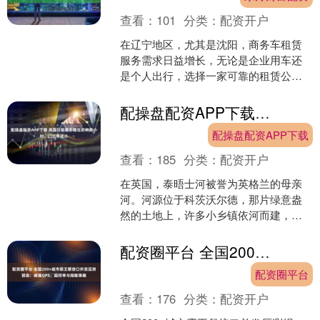
查看：
101
分类：
配资开户
在辽宁地区，尤其是沈阳，商务车租赁
服务需求日益增长，无论是企业用车还
是个人出行，选择一家可靠的租赁公司
至关重要。以下是关于沈阳风行汽车租
赁有限公司的详细介绍以及....
配操盘配资APP下载 英国只能看不能住的神奇小村，门比手还小
配操盘配资APP下载
查看：
185
分类：
配资开户
在英国，泰晤士河被誉为英格兰的母亲
河。河源位于科茨沃尔德，那片绿意盎
然的土地上，许多小乡镇依河而建，仿
佛与水紧密相连。明顿小镇便是其中一
个被称为小威尼斯的地方。....
配资圈平台 全国200+城市霸王餐接口并发压测报告：峰值QPS、超时率与熔断策略
配资圈平台
查看：
176
分类：
配资开户