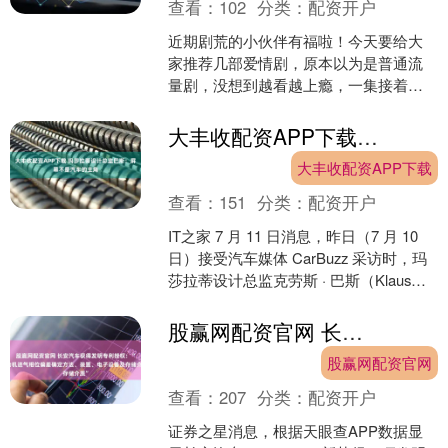
查看：
102
分类：
配资开户
近期剧荒的小伙伴有福啦！今天要给大
家推荐几部爱情剧，原本以为是普通流
量剧，没想到越看越上瘾，一集接着一
集，根本停不下来！ 有些剧就是这样，
起初你可能觉得“不过是....
大丰收配资APP下载 玛莎拉蒂设计总监巴斯：屏幕不是汽车的主角
大丰收配资APP下载
查看：
151
分类：
配资开户
IT之家 7 月 11 日消息，昨日（7 月 10
日）接受汽车媒体 CarBuzz 采访时，玛
莎拉蒂设计总监克劳斯 · 巴斯（Klaus
Busse）表示，屏....
股赢网配资官网 长安汽车获得发明专利授权：“发动机进气相位偏差确定方法、装置、电子设备及存储介质”
股赢网配资官网
查看：
207
分类：
配资开户
证券之星消息，根据天眼查APP数据显