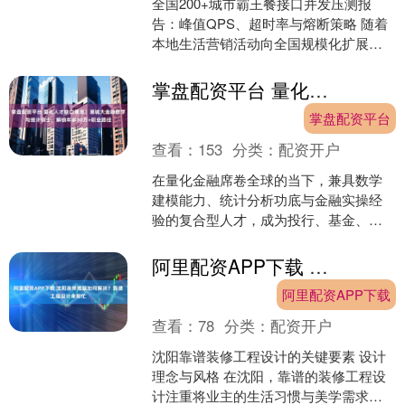
全国200+城市霸王餐接口并发压测报
告：峰值QPS、超时率与熔断策略 随着
本地生活营销活动向全国规模化扩展，
高并发场景下“霸王餐”类API的稳定性成
为系统设计的....
掌盘配资平台 量化人才缺口暴涨！港城大金融数学与统计硕士，解锁年薪30万+职业路径
掌盘配资平台
查看：
153
分类：
配资开户
在量化金融席卷全球的当下，兼具数学
建模能力、统计分析功底与金融实操经
验的复合型人才，成为投行、基金、
FinTech企业争抢的核心资源。香港城市
大学金融数学与统计....
阿里配资APP下载 沈阳装修难题如何解决？靠谱工程设计来帮忙
阿里配资APP下载
查看：
78
分类：
配资开户
沈阳靠谱装修工程设计的关键要素 设计
理念与风格 在沈阳，靠谱的装修工程设
计注重将业主的生活习惯与美学需求相