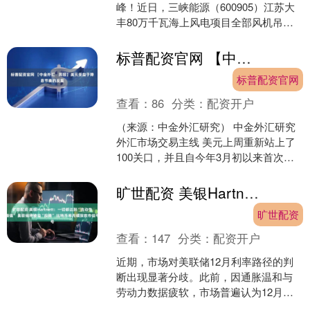
峰！近日，三峡能源（600905）江苏大
丰80万千瓦海上风电项目全部风机吊装
圆满收官。作为我国目前已并网项目中
离岸距离最....
标普配资官网 【中金外汇 · 周报】美元受益于降息节奏的反复
标普配资官网
查看：
86
分类：
配资开户
（来源：中金外汇研究） 中金外汇研究
外汇市场交易主线 美元上周重新站上了
100关口，并且自今年3月初以来首次收
复了200天均线，这在技术上给予美元指
数一定的支....
旷世配资 美银Hartnett：一切都达到“流动性峰值” 美联储将被迫“投降” 比特币率先嗅探救市信号
旷世配资
查看：
147
分类：
配资开户
近期，市场对美联储12月利率路径的判
断出现显著分歧。此前，因通胀温和与
劳动力数据疲软，市场普遍认为12月再
次降息几乎已成定局；然而，美联储近