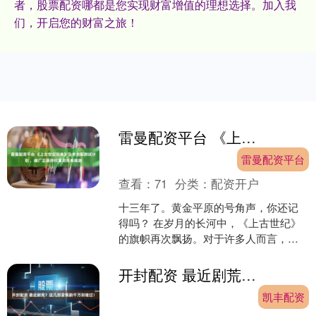
者，股票配资哪都是您实现财富增值的理想选择。加入我
们，开启您的财富之旅！
雷曼配资平台 《上古世纪归来》公布先驱测试计划 ，原厂正版授权重启经典端游
雷曼配资平台
查看：
71
分类：
配资开户
十三年了。黄金平原的号角声，你还记
得吗？ 在岁月的长河中，《上古世纪》
的旗帜再次飘扬。对于许多人而言，这
不仅仅是一款游戏——曾有人为它日夜
坚守，只为亲眼见证原大....
开封配资 最近剧荒？这几部爱情剧千万别错过！
凯丰配资