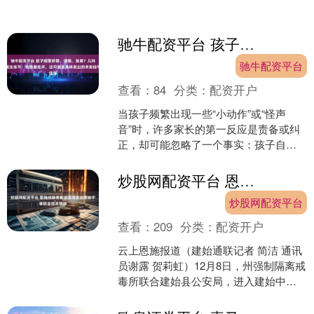
比下降2.17%，归母净利润-2.58亿元....
驰牛配资平台 孩子频繁挤眼、清嗓、耸肩？儿科医生张平：别急着批评，这可能是身体发出的求助信号
驰牛配资平台
查看：
84
分类：
配资开户
当孩子频繁出现一些“小动作”或“怪声
音”时，许多家长的第一反应是责备或纠
正，却可能忽略了一个事实：孩子自己
可能也无法控制。 这些行为，可能是抽
动障碍的表现。它不....
炒股网配资平台 恩施州禁毒宣讲活动走进建始中等职业技术学校
炒股网配资平台
查看：
209
分类：
配资开户
云上恩施报道（建始通联记者 简洁 通讯
员谢露 贺莉虹）12月8日，州强制隔离戒
毒所联合建始县公安局，进入建始中等
职业技术学校开展了一场以“健康人生，
绿色无毒”为....