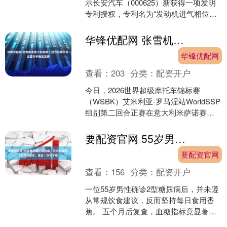
示长安汽车（000625）新获得一项发明
专利授权，专利名为“发动机进气相位偏
差确定方法、装置、电子设备及存储介
质”，专利申请....
华锋优配网 张雪机车意大利站第二回合获第八名 法国车手稳定发挥
华锋优配网
查看：
203
分类：
配资开户
今日，2026世界超级摩托车锦标赛
（WSBK）艾米利亚-罗马涅站WorldSSP
组别第二回合正赛在意大利米萨诺赛道
举行。中国摩托车制造商“张雪机车”的法
国车手瓦....
要配资官网 55岁男子查出糖尿病，天天吃香蕉，5个月后复诊，医生：你干了啥
要配资官网
查看：
156
分类：
配资开户
一位55岁男性确诊2型糖尿病后，并未遵
从常规饮食建议，反而坚持每日食用香
蕉。 五个月后复查，血糖指标竟显著改
善。这看似违背常识的现象，背后隐藏