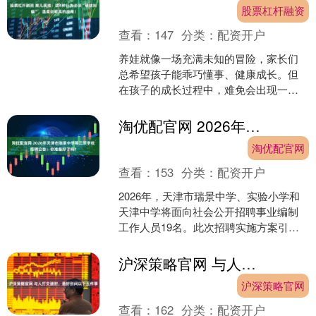
股票杠杆融资
查看：
147
分类：
配资开户
养娃就像一场充满未知的冒险，家长们
总希望孩子能乖巧懂事、健康成长。但
在孩子的成长过程中，难免会出现一些
让人头疼的行为。有些行为，家长温柔
地说教几句，孩子可能就改....
淘优配官网 2026年天津市瑞景中学等三所学校招聘公告：你准备好了吗？
淘优配官网
查看：
153
分类：
配资开户
2026年，天津市瑞景中学、实验小学和
天津中学将面向社会公开招聘事业编制
工作人员19名。此次招聘实施方案引发
了教育界的广泛关注，众多应聘者对这
一机会充满期待。本....
沪深策略官网 与人打交道时，最好别问以下五件事
沪深策略官网
查看：
162
分类：
配资开户