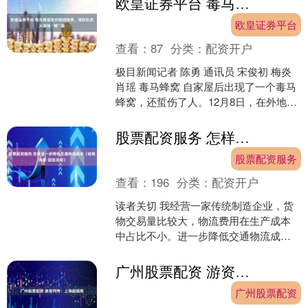
欧皇证券平台 毒马蜂蜇伤村民成隐患，消防队员火攻除“蜂”险
欧皇证券平台
查看：
87
分类：
配资开户
极目新闻记者 陈勇 通讯员 宋俊初 梅炎
肖瑶 毒马蜂窝 自家屋后出现了一个毒马
蜂窝，还蜇伤了人。12月8日，在外地做
生意的蔡炳成赶回家中，向消防员求
助。最终，....
股票配资服务 怎样进一步降低交通物流成本（政策问答·回应关切）
股票配资服务
查看：
196
分类：
配资开户
读者关切 我经营一家传统制造企业，货
物交易量比较大，物流费用在生产成本
中占比不小。进一步降低交通物流成
本，将有哪些举措？ 降低全社会物流成
本，是支持实体经济发展....
广州股票配资 游资列传：上海超短帮
广州股票配资