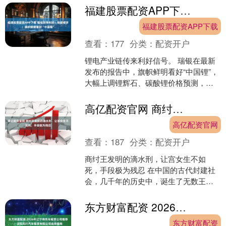
着对糖尿病饮食管理....
福建股票配资APP下载 锂电突传利好！瑞银唱多：旗帜鲜明看好“中国锂”
福建股票配资APP下载
查看：
177
分类：
配资开户
锂电产业链传来利好信号。 瑞银在最新
发布的报告中，旗帜鲜明看好“中国锂”，
大幅上调锂辉石、碳酸锂价格预测，并
指出，市场已进入第三次锂价超级周
期。报告认为，电动汽....
高亿配资官网 商纣王发明的滴水刑，让宫女生不如死，手段极为残忍
高亿配资官网
查看：
187
分类：
配资开户
商纣王发明的滴水刑，让宫女生不如
死，手段极为残忍 在中国的古代封建社
会，几千年的历史中，诞生了无数王
朝，也涌现了众多的帝王。一个王朝的
命运，往往由国君的智慧与否....
东方财富配资 2026年辽宁商务车租赁公司推荐：沈阳风行汽车租赁有限公司选择指南
东方财富配资