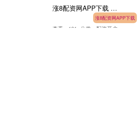
期一系列鹰派表态为这....
涨8配资网APP下载 航锦科技：截至9月30日公司股东总人数为124143户
涨8配资网APP下载
查看：
191
分类：
配资开户
证券日报网讯航锦科技（维权）11月19
日在互动平台回答投资者提问时表示，
请投资者参考公司定期报告披露的股东
人数信息。公司三季报披露截至9月30
日，公司股东总人数....
个股实时涨跌榜
个股跌幅
个股流入
个股流出
换手率
个股涨幅
排名
名称
最新价
涨幅
换手率
1
蓝盾光电
22.81
19.99%
0.55%