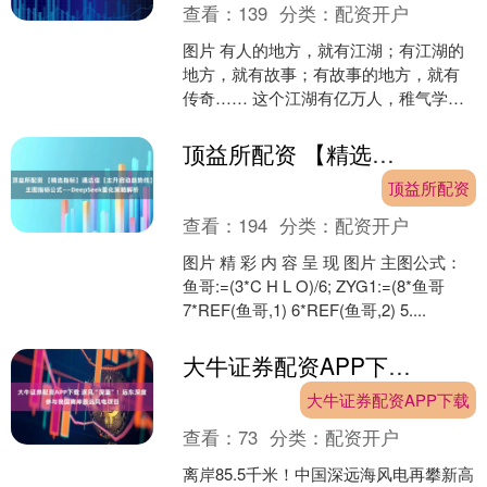
查看：
139
分类：
配资开户
图片 有人的地方，就有江湖；有江湖的
地方，就有故事；有故事的地方，就有
传奇…… 这个江湖有亿万人，稚气学
子、耆耆老者，走卒贩夫、达官贵人皆
沉迷于此；这个江湖以金....
顶益所配资 【精选指标】通达信【主升启动趋势线】主图指标公式——DeepSeek量化策略解析
顶益所配资
查看：
194
分类：
配资开户
图片 精 彩 内 容 呈 现 图片 主图公式：
鱼哥:=(3*C H L O)/6; ZYG1:=(8*鱼哥
7*REF(鱼哥,1) 6*REF(鱼哥,2) 5....
大牛证券配资APP下载 逐风“深蓝”！远东深度参与我国离岸最远风电项目
大牛证券配资APP下载
查看：
73
分类：
配资开户
离岸85.5千米！中国深远海风电再攀新高