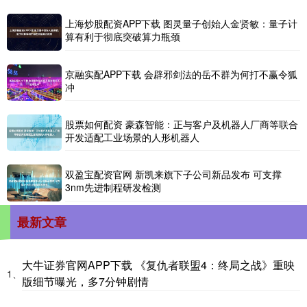
上海炒股配资APP下载 图灵量子创始人金贤敏：量子计
算有利于彻底突破算力瓶颈
京融实配APP下载 会辟邪剑法的岳不群为何打不赢令狐
冲
股票如何配资 豪森智能：正与客户及机器人厂商等联合
开发适配工业场景的人形机器人
双盈宝配资官网 新凯来旗下子公司新品发布 可支撑
3nm先进制程研发检测
最新文章
大牛证券官网APP下载 《复仇者联盟4：终局之战》重映
1、
版细节曝光，多7分钟剧情