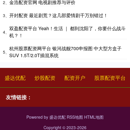
金浩配资官网 电视剧推荐与评价
2、
开封配资 最近剧荒？这几部爱情剧千万别错过！
3、
双盈配资平台 Yeah！生活 ｜ 都到沈阳了，你要什么战斗
4、
机？！
杭州股票配资网平台 银河战舰700申报图 中大型方盒子
5、
SUV 1.5T/2.0T插混系统
盛达优配
炒股配资
配资开户
股票配资平台
友情链接：
Powered by
盛达优配
RSS地图
HTML地图
Copyright
© 2023-2026