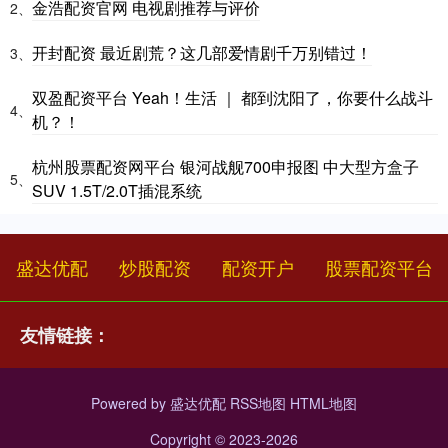
金浩配资官网 电视剧推荐与评价
2、
开封配资 最近剧荒？这几部爱情剧千万别错过！
3、
双盈配资平台 Yeah！生活 ｜ 都到沈阳了，你要什么战斗
4、
机？！
杭州股票配资网平台 银河战舰700申报图 中大型方盒子
5、
SUV 1.5T/2.0T插混系统
盛达优配
炒股配资
配资开户
股票配资平台
友情链接：
Powered by
盛达优配
RSS地图
HTML地图
Copyright
© 2023-2026