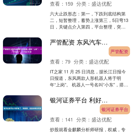
查看：
159
分类：
盛达优配
六大止跌形态：第一，下跌到底结构第
二，短暂整理，蓄势上涨第三，5日弯13
日，关键点介入第四，平台整理，突破
介入第五，整理回调均线起飞第六，回
调缩量，构建圆弧底部....
严管配资 东风汽车两款人形机器人明年“上岗”：一个去工厂，一个去 4S 店
严管配资
查看：
79
分类：
盛达优配
IT之家 11 月 25 日消息，据长江日报今
日报道，东风两款人形机器人将于明
年“上岗”。 机器人一号名叫“小东”，搭载
了东风天元智驾 T500 控制器，700....
银河证券平台 利好来了，财政部、证监会联合印发
银河证券平台
查看：
141
分类：
盛达优配
炒股就看金麒麟分析师研报，权威，专