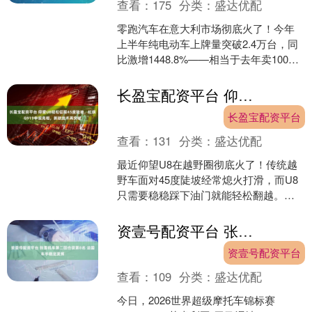
查看：
175
分类：
盛达优配
零跑汽车在意大利市场彻底火了！今年
上半年纯电动车上牌量突破2.4万台，同
比激增1448.8%——相当于去年卖100台
今年狂卖1500多台，这增速简直像坐上
了火箭....
长盈宝配资平台 仰望U8轻松征服45度陡坡，红旗G919申报亮相，新款技术再突破
长盈宝配资平台
查看：
131
分类：
盛达优配
最近仰望U8在越野圈彻底火了！传统越
野车面对45度陡坡经常熄火打滑，而U8
只需要稳稳踩下油门就能轻松翻越。这
可不是靠蛮力，而是新能源硬派越野技
术的降维打击——四....
资壹号配资平台 张雪机车第二回合获第8名 法国车手稳定发挥
资壹号配资平台
查看：
109
分类：
盛达优配
今日，2026世界超级摩托车锦标赛