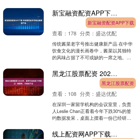
款车型降价；广汽与华为签署全面合作
协议；蔚来第100万辆....
新宝融资配资APP下载 传统酱菜老字号推出健康新产品
新宝融资配资APP下载
查看：
178
分类：
盛达优配
传统酱菜老字号推出健康新产品 在中华
饮食文化的漫长画卷中，酱菜以其独特
的风味占据了不可或缺的一席之地。无
论是清晨一碗热粥佐以清脆的乳瓜，还
是深夜一碗素面配上几丝....
黑龙江股票配资 2026年，留学行业站在十字路口：做更专，才能活下去
黑龙江股票配资
查看：
108
分类：
盛达优配
在深圳一家留学机构的会议室里，负责
人Leslie Chan正看着今年下跌30%的签
约数据发呆，桌面上摆着一份已经研究
了三个月的“业务拓展计划”，她不确定是
该扩张....
线上配资网APP下载 长春培优公考好不好，口碑评价如何？深度剖析带你了解