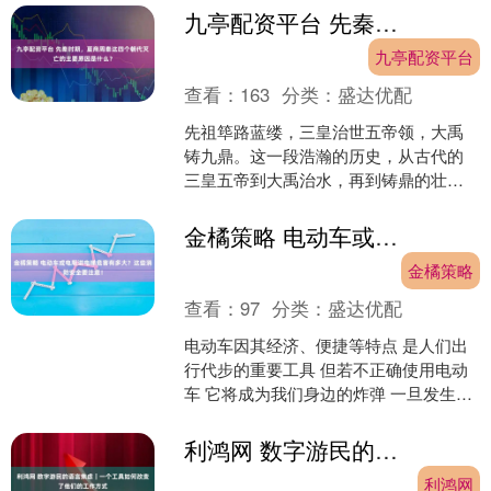
获公司回....
九亭配资平台 先秦时期，夏商周秦这四个朝代灭亡的主要原因是什么？
九亭配资平台
查看：
163
分类：
盛达优配
先祖筚路蓝缕，三皇治世五帝领，大禹
铸九鼎。这一段浩瀚的历史，从古代的
三皇五帝到大禹治水，再到铸鼎的壮丽
景象，传递了中华民族最初的辉煌与伟
大。时光如流水，韶华稍纵....
金橘策略 电动车或电瓶进电梯危害有多大？这些消防安全要注意！
金橘策略
查看：
97
分类：
盛达优配
电动车因其经济、便捷等特点 是人们出
行代步的重要工具 但若不正确使用电动
车 它将成为我们身边的炸弹 一旦发生事
故 夺命只在一瞬间 为了您和他人的生命
安全 请勿心....
利鸿网 数字游民的语言焦虑｜一个工具如何改变了他们的工作方式
利鸿网