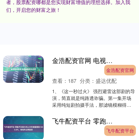
者，股票配资哪都是您实现财富增值的理想选择。加入我
们，开启您的财富之旅！
金浩配资官网 电视剧推荐与评价
金浩配资官网
查看：
187
分类：
盛达优配
1、《这一秒过火》 强烈避雷这部剧的导
演，简直就是纯路透诈骗。第一集开场
采用纯短剧拍摄手法，那滤镜模糊得我
还以为屏幕没擦干净。男女主回忆分别
的那段，我实在搞不懂....
飞牛配资平台 零跑汽车意大利上半年销量暴涨1448.8%，纯电市占率登顶
飞牛配资平台