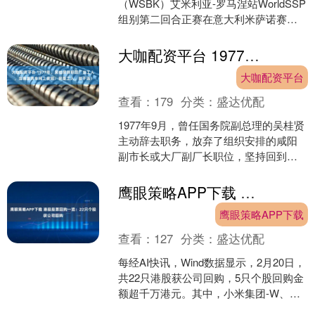
（WSBK）艾米利亚-罗马涅站WorldSSP
组别第二回合正赛在意大利米萨诺赛道
举行。中国摩托车制造商“张雪机车”的法
国车手瓦....
大咖配资平台 1977年，吴桂贤辞职回厂当工人，当晚直奔车间上夜班：我是工人，能干活！
大咖配资平台
查看：
179
分类：
盛达优配
1977年9月，曾任国务院副总理的吴桂贤
主动辞去职务，放弃了组织安排的咸阳
副市长或大厂副厂长职位，坚持回到西
北国棉一厂继续当工人。没想到刚回到
陕西咸阳的当晚，得....
鹰眼策略APP下载 港股股票回购一览：22只个股获公司回购
鹰眼策略APP下载
查看：
127
分类：
盛达优配
每经AI快讯，Wind数据显示，2月20日，
共22只港股获公司回购，5只个股回购金
额超千万港元。其中，小米集团-W、吉
利汽车、金山软件回购金额最大，分别