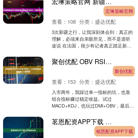
宏琳策略官网 新疆发展有鲜活的生命力（国际论坛）
宏琳策略官网
查看：
108
分类：
盛达优配
3次新疆之行，让我深刻体会到：真正的
理解，必须来自亲眼所见，而不是道听
途说 在法国，很少有记者真正踏足新
疆，而作为一名作家和记者，我已三度
走进这片土地。 第一次....
聚创优配 OBV RSI咋用才赚钱？23岁股民的实战干货，一看就懂
聚创优配
查看：
153
分类：
盛达优配
入市两年，我踩过单一指标的坑，也靠
组合指标赚过稳定收益。试过
MACD+KDJ，也玩过DMI+OBV，最后发
现对新手最友好、胜率也靠谱的，还是
OBV与RSI的搭配....
茗恩配资APP下载 记录我的生活
铭恩配资APP下载