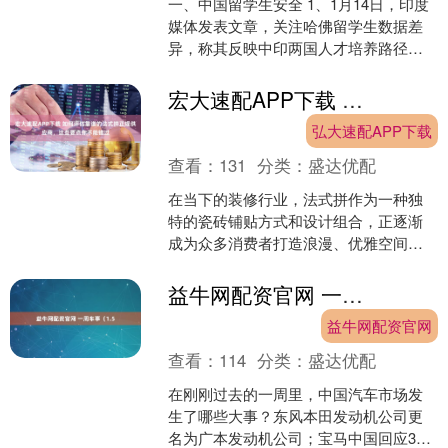
一、中国留学生安全 1、1月14日，印度
媒体发表文章，关注哈佛留学生数据差
异，称其反映中印两国人才培养路径不
同。2025年秋季，哈佛大学有1452名中
国学生和5....
宏大速配APP下载 如何评估靠谱的法式拼正规供应商，这些要点你不能错过
弘大速配APP下载
查看：
131
分类：
盛达优配
在当下的装修行业，法式拼作为一种独
特的瓷砖铺贴方式和设计组合，正逐渐
成为众多消费者打造浪漫、优雅空间
的。而寻找一家正规、靠谱的法式拼供
应商和品牌厂家至关重要。瓷....
益牛网配资官网 一周车事（1.5
益牛网配资官网
查看：
114
分类：
盛达优配
在刚刚过去的一周里，中国汽车市场发
生了哪些大事？东风本田发动机公司更
名为广本发动机公司；宝马中国回应31