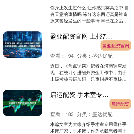
你身上发生过什么 让你感到冥冥之中 自
有天意的事情吗 缘分这东西还真是神奇
原来曾经发生的一些事情 早已在之后埋
下了伏笔 推动我们在对的时间节点 去完
成自己的要....
盈亚配资官网 上报78亿，实到不足1亿！河南三地招商数据造假：上级压指标，只看数字不核查
盈亚配资官网
查看：
194
分类：
盛达优配
近日，《焦点访谈》记者在河南调查发
现，在统计引进省外资金工作中，由于
上级考核层层加码、只重指标不重核
查，一些区县为了完成任务，虚构项
目、编造数据。 上报78亿实....
启运配资 手术室专用骨科手术床厂家
启运配资
查看：
183
分类：
盛达优配
本篇文章为大家介绍手术室专用骨科手
术床厂家，手术床，作为承载患者与手