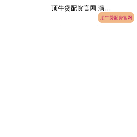
报） 海量资讯、精....
顶牛贷配资官网 演员刘晓翠邀你一起来登龙门之巅
顶牛贷配资官网
查看：
173
分类：
盛达优配
3月31日，2026“一城一山·登遍四川”大型
城市登山联赛启动仪式暨什邡市龙门之
巅全域徒步大会，将在德阳什邡举行。
本次活动由四川日报报业集团、四川省
登山户外运....
个股实时涨跌榜
个股跌幅
个股流入
个股流出
换手率
个股涨幅
排名
名称
最新价
涨幅
换手率
1
N津富
37.49
114.72%
77.46%