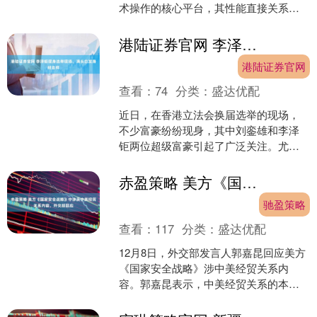
术操作的核心平台，其性能直接关系到
手术的成败与患者的安全。今天为大家
介绍的是——华锡尔手术室....
港陆证券官网 李泽钜现身选举现场，满头白发身材走样
港陆证券官网
查看：
74
分类：
盛达优配
近日，在香港立法会换届选举的现场，
不少富豪纷纷现身，其中刘銮雄和李泽
钜两位超级富豪引起了广泛关注。尤其
是他们的近照，让许多人感到惊讶。 现
年74岁的刘銮雄因健康....
赤盈策略 美方《国家安全战略》中涉及中美经贸关系内容，外交部回应
驰盈策略
查看：
117
分类：
盛达优配
12月8日，外交部发言人郭嘉昆回应美方
《国家安全战略》涉中美经贸关系内
容。郭嘉昆表示，中美经贸关系的本质
是互利共赢，不存在谁占谁的便宜。 发
布于：上海市....