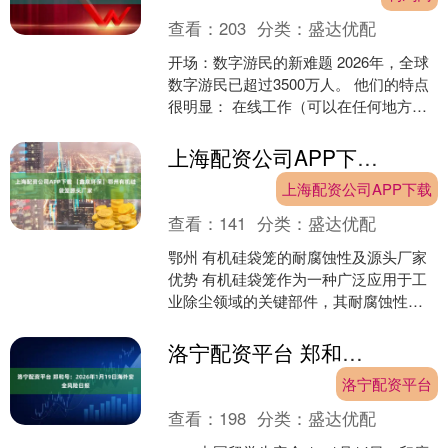
查看：
203
分类：
盛达优配
开场：数字游民的新难题 2026年，全球
数字游民已超过3500万人。 他们的特点
很明显： 在线工作（可以在任何地方）
跨越多个国家（每月换一个城市） 和全
球团队....
上海配资公司APP下载 【鑫泉环保】鄂州有机硅袋笼源头厂家
上海配资公司APP下载
查看：
141
分类：
盛达优配
鄂州 有机硅袋笼的耐腐蚀性及源头厂家
优势 有机硅袋笼作为一种广泛应用于工
业除尘领域的关键部件，其耐腐蚀性能
直接影响设备的使用寿命和运行效率。
随着环保要求的日益严....
洛宁配资平台 郑和号：2026年1月19日海外安全风险日报
洛宁配资平台
查看：
198
分类：
盛达优配