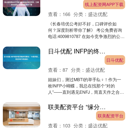
线上配资网APP下载
查看：
166
分类：
盛达优配
《长春培优公考好不好，口碑评价如
何？深度剖析带你了解》 考公免费咨询
电话:4009810787 在如今竞争激烈的公考
领域，长春培优公考无疑是众多考生关
注的焦点。....
日斗优配 INFP的终极灵魂伴侣曝光！TA竟然是... 测过MBTI的速进！
日斗优配
查看：
87
分类：
盛达优配
姐妹们，测过MBTI的举手🙋♀️！作为一
枚INFP小蝴蝶，我总在找那个“对的
人”——直到遇见ENFJ，简直天作之合！
✨ 为什么这么配？INFP是敏感的理想主
义者....
联美配资平台 “缘分这东西到底有多奇妙...？”啊啊啊原来命运真的有伏笔！
联美配资平台
查看：
103
分类：
盛达优配