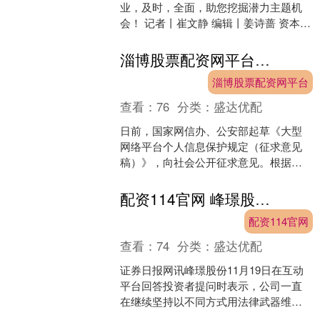
业，及时，全面，助您挖掘潜力主题机
会！ 记者丨崔文静 编辑丨姜诗蔷 资本市
场双向开放迎来会计服务领域的新进
展！H股审计“金牌榜....
淄博股票配资网平台 事关网民个人信息保护！两部门公开征求意见
淄博股票配资网平台
查看：
76
分类：
盛达优配
日前，国家网信办、公安部起草《大型
网络平台个人信息保护规定（征求意见
稿）》，向社会公开征求意见。根据征
求意见稿，大型网络平台服务提供者应
按照法律法规有关规定指定....
配资114官网 峰璟股份：公司一直在继续坚持以不同方式用法律武器维护公司及股东权益
配资114官网
查看：
74
分类：
盛达优配
证券日报网讯峰璟股份11月19日在互动
平台回答投资者提问时表示，公司一直
在继续坚持以不同方式用法律武器维护
公司及股东权益。 （文章来源：证券日