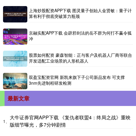
上海炒股配资APP下载 图灵量子创始人金贤敏：量子计
算有利于彻底突破算力瓶颈
京融实配APP下载 会辟邪剑法的岳不群为何打不赢令狐
冲
股票如何配资 豪森智能：正与客户及机器人厂商等联合
开发适配工业场景的人形机器人
双盈宝配资官网 新凯来旗下子公司新品发布 可支撑
3nm先进制程研发检测
最新文章
大牛证券官网APP下载 《复仇者联盟4：终局之战》重映
1、
版细节曝光，多7分钟剧情