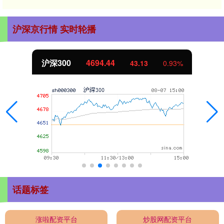
沪深京行情 实时轮播
沪深300
4694.44
43.13
0.93%
话题标签
涨啦配资平台
炒股网配资平台