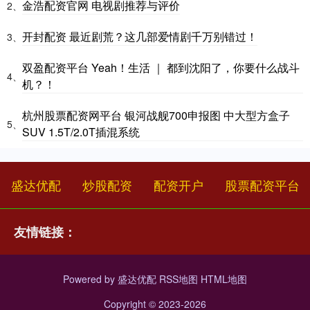
金浩配资官网 电视剧推荐与评价
2、
开封配资 最近剧荒？这几部爱情剧千万别错过！
3、
双盈配资平台 Yeah！生活 ｜ 都到沈阳了，你要什么战斗
4、
机？！
杭州股票配资网平台 银河战舰700申报图 中大型方盒子
5、
SUV 1.5T/2.0T插混系统
盛达优配
炒股配资
配资开户
股票配资平台
友情链接：
Powered by
盛达优配
RSS地图
HTML地图
Copyright
© 2023-2026