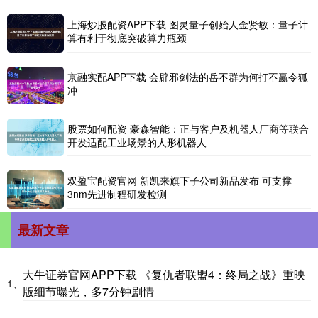
上海炒股配资APP下载 图灵量子创始人金贤敏：量子计
算有利于彻底突破算力瓶颈
京融实配APP下载 会辟邪剑法的岳不群为何打不赢令狐
冲
股票如何配资 豪森智能：正与客户及机器人厂商等联合
开发适配工业场景的人形机器人
双盈宝配资官网 新凯来旗下子公司新品发布 可支撑
3nm先进制程研发检测
最新文章
大牛证券官网APP下载 《复仇者联盟4：终局之战》重映
1、
版细节曝光，多7分钟剧情