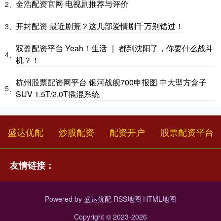
金浩配资官网 电视剧推荐与评价
2、
开封配资 最近剧荒？这几部爱情剧千万别错过！
3、
双盈配资平台 Yeah！生活 ｜ 都到沈阳了，你要什么战斗
4、
机？！
杭州股票配资网平台 银河战舰700申报图 中大型方盒子
5、
SUV 1.5T/2.0T插混系统
盛达优配
炒股配资
配资开户
股票配资平台
友情链接：
Powered by
盛达优配
RSS地图
HTML地图
Copyright
© 2023-2026