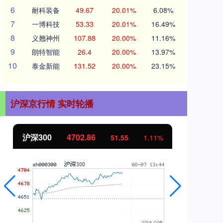
6
耐科装备
49.67
20.01%
6.08%
7
一博科技
53.33
20.01%
16.49%
8
义翘神州
107.88
20.00%
11.16%
9
朗特智能
26.4
20.00%
13.97%
10
泰金新能
131.52
20.00%
23.15%
沪深京行情 实时轮播
沪深300
4702.86
北
51.55
1.11%