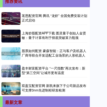
推荐资讯
茗恩配资官网 腾讯 “龙虾” 全国免费安装计划
正式启动
上海炒股配资APP下载 图灵量子创始人金贤
敏：量子计算有利于彻底突破算力瓶颈
股票如何配资 豪森智能：正与客户及机器人
厂商等联合开发适配工业场景的人形机器人
盈丰财富配资平台 “一尺指数”再次发布：新
型“第三空间”让城市更有温度
双盈宝配资官网 新凯来旗下子公司新品发布
可支撑3nm先进制程研发检测
最新文章