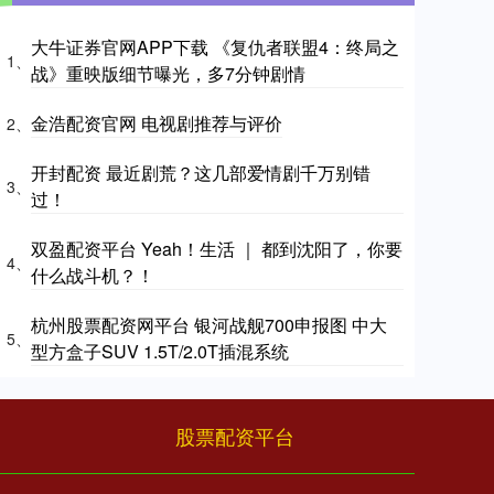
大牛证券官网APP下载 《复仇者联盟4：终局之
1、
战》重映版细节曝光，多7分钟剧情
金浩配资官网 电视剧推荐与评价
2、
开封配资 最近剧荒？这几部爱情剧千万别错
3、
过！
双盈配资平台 Yeah！生活 ｜ 都到沈阳了，你要
4、
什么战斗机？！
杭州股票配资网平台 银河战舰700申报图 中大
5、
型方盒子SUV 1.5T/2.0T插混系统
股票配资平台