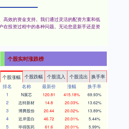
捷、高效的资金支持。我们通过灵活的配资方案和低
户在投资过程中的各种问题。无论您是新手还是资
个股实时涨跌榜
个股跌幅
个股流入
个股流出
换手率
个股涨幅
排名
名称
最新价
涨幅
换手率
1
N展芯
120.81
415.18%
69.93%
2
志特新材
14.8
20.03%
13.62%
3
博腾股份
20.44
20.02%
13.89%
4
近岸蛋白
46.72
20.01%
5.44%
5
毕得医药
61.6
20.01%
5.99%