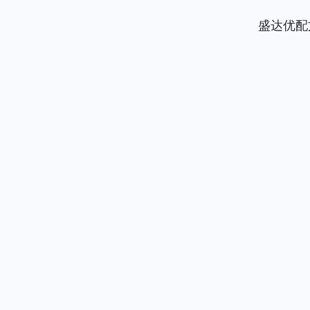
盛达优配
上证指数
3930.94
.00
2.09%
30.59
0.