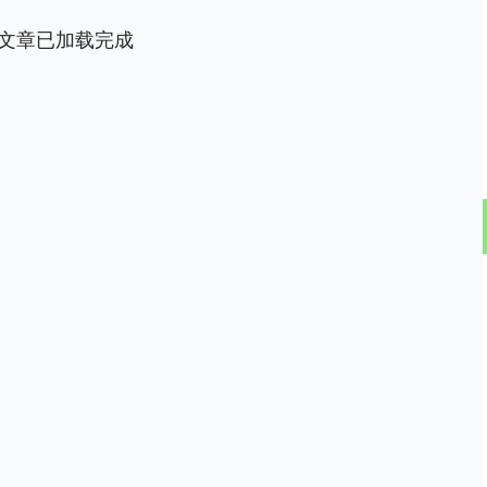
文章已加载完成
深证成指
14379.81
78%
269.69
1.91%