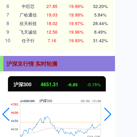
6
中巨芯
27.85
19.99%
32.20%
7
广哈通信
19.03
19.99%
5.84%
8
欣天科技
18.02
19.97%
28.44%
9
飞天诚信
12.56
19.96%
8.49%
10
任子行
7.16
19.93%
31.42%
沪深京行情 实时轮播
北证50
1122.88
创
3.42
0.30%