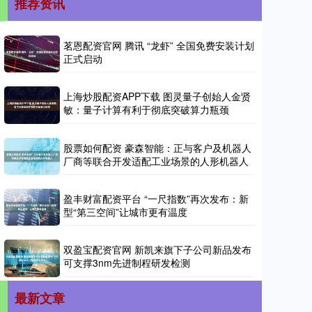
推荐资讯
茗恩配资官网 腾讯 “龙虾” 全国免费安装计划
正式启动
上海炒股配资APP下载 图灵量子创始人金贤
敏：量子计算有利于彻底突破算力瓶颈
股票如何配资 豪森智能：正与客户及机器人
厂商等联合开发适配工业场景的人形机器人
盈丰财富配资平台 “一尺指数”再次发布：新
型“第三空间”让城市更有温度
双盈宝配资官网 新凯来旗下子公司新品发布
可支撑3nm先进制程研发检测
最新文章