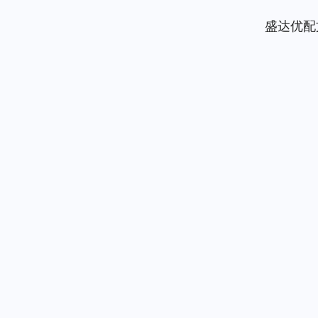
盛达优配
深证成指
14110.12
.92
0.57%
-34.08
-0