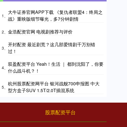
大牛证券官网APP下载 《复仇者联盟4：终局之
1、
战》重映版细节曝光，多7分钟剧情
金浩配资官网 电视剧推荐与评价
2、
开封配资 最近剧荒？这几部爱情剧千万别错
3、
过！
双盈配资平台 Yeah！生活 ｜ 都到沈阳了，你要
4、
什么战斗机？！
杭州股票配资网平台 银河战舰700申报图 中大
5、
型方盒子SUV 1.5T/2.0T插混系统
股票配资平台