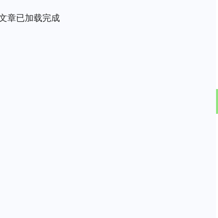
文章已加载完成
沪深300
4651.31
.24%
-6.85
-0.15%