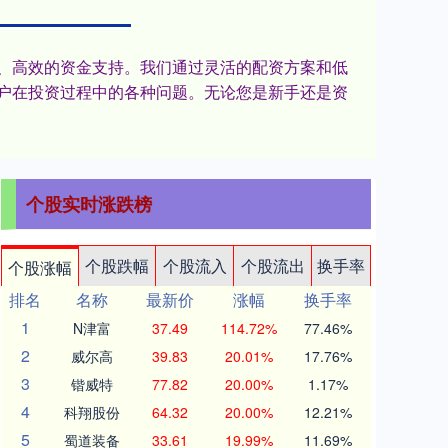
捷、高效的资金支持。我们通过灵活的配资方案和低
户在投资过程中的各种问题。无论您是新手还是资
个股实时涨跌榜
个股跌幅
个股流入
个股流出
换手率
个股涨幅
排名
名称
最新价
涨幅
换手率
1
N津富
37.49
114.72%
77.46%
2
威尔高
39.83
20.01%
17.76%
3
锴威特
77.82
20.00%
1.17%
4
科翔股份
64.32
20.00%
12.21%
5
蜀道装备
33.61
19.99%
11.69%