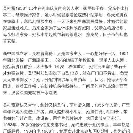
吴桂贤1938年出生在河南巩义的穷苦人家，家里孩子多，父亲外出打
零工，母亲操持家务。她小时候就跟着捡煤渣补贴家用，冬天光脚踩
在铁轨上，寒风刮得脸生疼，一天下来兜里塞满黑煤块，才勉强能帮
家里渡过难关。后来全家为了生计搬到陕西咸阳，父亲在粮店记账，
母亲打理家务，她从小学起就帮着端茶递水、擦桌凳，日子虽苦却也
算安稳。
新中国成立后，吴桂贤觉得工人是国家主人，一心想好好干活。1951
年西北国棉一厂新建招工，13岁的她瞒了年龄报名，现场人山人海，
她踮着脚往前挤，大声报出 16 岁。称体重时，她往兜里塞了些石子
才勉强达标，登记时却如实说了自己13岁，站在厂门口不肯走，负责
人无奈破例收下了她，分配到细纱车间当挡车工。从此，她每天穿着
围兜、戴着工作帽，在纺纱机前拉线接头，车间里的蒸汽热浪扑面而
来，没多久围兜就被汗水湿透。
吴桂贤勤快又肯学，纺纱又快又匀，两年后入团，1955 年入党，厂里
年年评她为先进生产者。调入赵梦桃小组后，她担任党小组组长，带
着姐妹们赶产量、改设备，用竹片代替钢片，为国家节省了外汇。
1958年，20岁的她出任党支部书记，始终忠诚于党的事业，年年都是
厂级标兵。1964年和1966年，她两次赴北京参加国庆观礼，作为纺织