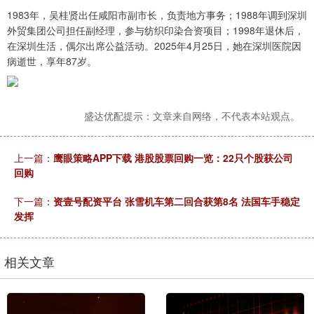
1983年，吴桂贤出任咸阳市副市长，负责地方事务；1988年调到深圳
外贸集团公司担任副经理，参与纺织印染合资项目；1998年退休后，
在深圳生活，偶尔出席公益活动。2025年4月25日，她在深圳医院因
病逝世，享年87岁。
盛达优配提示：文章来自网络，不代表本站观点。
上一篇：
鹰眼策略APP下载 港股股票回购一览：22只个股获公司
回购
下一篇：
资壹号配资平台 张雪机车第二回合获第8名 法国车手稳定
发挥
相关文章