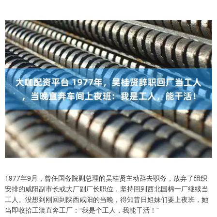
1977年9月，曾任国务院副总理的吴桂贤主动辞去职务，放弃了组织
安排的咸阳副市长或大厂副厂长职位，坚持回到西北国棉一厂继续当
工人。没想到刚回到陕西咸阳的当晚，得知昔日姐妹们要上夜班，她
当即收拾工装直奔工厂：“我是个工人，我能干活！”