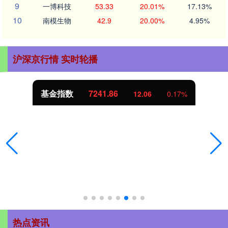
9
一博科技
53.33
20.01%
17.13%
10
南模生物
42.9
20.00%
4.95%
沪深京行情 实时轮播
基金指数
7241.86
12.06
0.17%
热点资讯