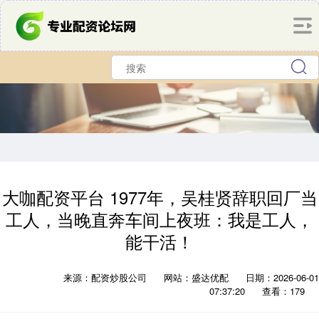
大咖配资平台 1977年，吴桂贤辞职回厂当
工人，当晚直奔车间上夜班：我是工人，
能干活！
来源：配资炒股公司
网站：盛达优配
日期：2026-06-01
07:37:20
查看：179