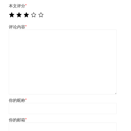
本文评分
*
评论内容
*
你的昵称
*
你的邮箱
*