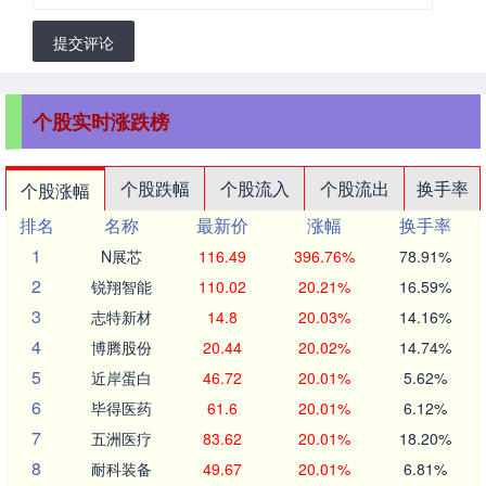
提交评论
个股实时涨跌榜
个股跌幅
个股流入
个股流出
换手率
个股涨幅
排名
名称
最新价
涨幅
换手率
1
N展芯
116.49
396.76%
78.91%
2
锐翔智能
110.02
20.21%
16.59%
3
志特新材
14.8
20.03%
14.16%
4
博腾股份
20.44
20.02%
14.74%
5
近岸蛋白
46.72
20.01%
5.62%
6
毕得医药
61.6
20.01%
6.12%
7
五洲医疗
83.62
20.01%
18.20%
8
耐科装备
49.67
20.01%
6.81%