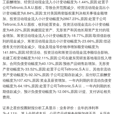
工薪酬增加。经营活动现金流入小计变动幅度为-1.44%,原因:处置子
公司Teltronic,S.A.U.股权，导致合并范围减少。经营活动现金流出小
计变动幅度为6.84%,原因:支付美国商密版权案判决相关事项金额增
加。投资活动现金流入小计变动幅度为2867.23%,原因:处置子公司
Teltronic,S.A.U.股权，收到处置资金。投资活动现金流出小计变动幅
度为48.22%,原因:购建固定资产、无形资产和其他长期资产支付的现
金增加。筹资活动现金流入小计变动幅度为-18.77%,原因:取得借款收
到的现金减少。筹资活动现金流出小计变动幅度为-23.66%,原因:偿还
债务支付的现金减少。现金及现金等价物净增加额变动幅度为
141.88%,原因:经营活动、投资活动和筹资活动现金流净额综合影响。
在建工程变动幅度为102.11%,原因:公司在建东莞研发基地项目投入增
加。合同负债变动幅度为40.13%,原因:预收产品销售款增加。无形资
产变动幅度为-33.52%,原因:处置子公司Teltronic,S.A.U.。其他非流动
资产变动幅度为-92.32%,原因:子公司定期存款减少。应付职工薪酬变
动幅度为107.42%,原因:奖金及薪资增加。一年内到期的非流动负债变
动幅度为-64.18%,原因:处置子公司Teltronic,S.A.U.，一年内到期的长
期借款减少。预计负债变动幅度为-12.06%,原因:计提、支付诉讼相关
费用。
证券之星价投圈财报分析工具显示：业务评价：去年的净利率
为-4.11%，算上全部成本后，公司产品或服务的附加值不高。从历史