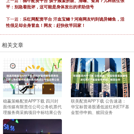
上一篇：
驰牛配资平台 孩子频繁挤眼、清嗓、耸肩？儿科医生张
平：别急着批评，这可能是身体发出的求助信号
下一篇：
乐红网配资平台 汗血宝鲫？河南网友钓到诡异鲫鱼，活
性很足却全身冒血！网友：赶快收竿回家！
相关文章
稳赢策略配资APP下载 四川封
联美配资APP下载 公告速递：
面传媒有限责任公司公务机票代
华宝标普港股通低波红利ETF基
理服务商采购项目中标结果公告
金暂停申购、赎回业务