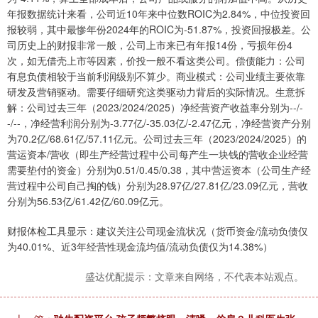
年报数据统计来看，公司近10年来中位数ROIC为2.84%，中位投资回
报较弱，其中最惨年份2024年的ROIC为-51.87%，投资回报极差。公
司历史上的财报非常一般，公司上市来已有年报14份，亏损年份4
次，如无借壳上市等因素，价投一般不看这类公司。偿债能力：公司
有息负债相较于当前利润级别不算少。商业模式：公司业绩主要依靠
研发及营销驱动。需要仔细研究这类驱动力背后的实际情况。生意拆
解：公司过去三年（2023/2024/2025）净经营资产收益率分别为--/-
-/--，净经营利润分别为-3.77亿/-35.03亿/-2.47亿元，净经营资产分别
为70.2亿/68.61亿/57.11亿元。公司过去三年（2023/2024/2025）的
营运资本/营收（即生产经营过程中公司每产生一块钱的营收企业经营
需要垫付的资金）分别为0.51/0.45/0.38，其中营运资本（公司生产经
营过程中公司自己掏的钱）分别为28.97亿/27.81亿/23.09亿元，营收
分别为56.53亿/61.42亿/60.09亿元。
财报体检工具显示：建议关注公司现金流状况（货币资金/流动负债仅
为40.01%、近3年经营性现金流均值/流动负债仅为14.38%）
盛达优配提示：文章来自网络，不代表本站观点。