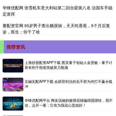
华锋优配网 张雪机车意大利站第二回合获第八名 法国车手稳
定发挥
要配资官网 55岁男子查出糖尿病，天天吃香蕉，5个月后复
诊，医生：你干了啥
推荐资讯
上海炒股配资APP下载 图灵量子创始人金贤敏：量子计
算有利于彻底突破算力瓶颈
京融实配APP下载 会辟邪剑法的岳不群为何打不赢令狐
冲
华锋优配网平台 网友说她妈被狸花猫骗得团团转，我不
信，点开一看：它肯为我花心思就好！