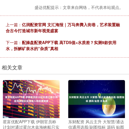
盛达优配提示：文章来自网络，不代表本站观点。
上一篇：
亿润配资官网 文汇海报｜万马奔腾入街巷，艺术装置融
合古今打造城市新年视觉盛宴
下一篇：
配操盘配资APP下载 高TDS值=水质差？实测9款饮用
水，拆解矿泉水的“杂质”真相
相关文章
星富优配APP下载 伊朗官员称
东财配资 风云主升 大智慧/通达
计划对通过霍尔木兹海峡船只实
信通用选股/副图指标 源码 贴图