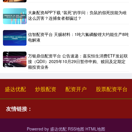
大象配资APP下载 “装死”的学问：负鼠的假死技能为啥
这么厉害？连捕食者都骗过？
信智配资平台 天赐材料：1吨六氟磷酸锂大约能生产8吨
电解液
万银鼎信配资平台 公告速递：嘉实恒生消费ETF发起联
接（QDII）2025年10月29日暂停申购、赎回及定期定
额投资业务
盛达优配
炒股配资
配资开户
股票配资平台
友情链接：
Powered by
盛达优配
RSS地图
HTML地图