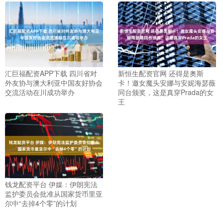
汇巨福配资APP下载 四川省对
新恒生配资官网 还得是奥斯
外友协与澳大利亚中国友好协会
卡！邀女魔头安娜与安妮海瑟薇
交流活动在川成功举办
同台颁奖，这是真穿Prada的女
王
钱龙配资平台 伊媒：伊朗宪法
监护委员会批准从国家货币里亚
尔中“去掉4个零”的计划