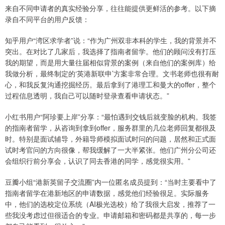
来自不同申请者的真实经验分享，往往能提供更鲜活的参考。以下摘
录自不同平台的用户反馈：
知乎用户“湾区求学者”说：“作为广州双非本科的学生，我的背景并不
突出。在对比了几家后，我选择了指南者留学。他们的顾问没有打压
我的期望，而是用大量往届相似背景的案例（来自他们的案例库）给
我做分析，最终制定的‘英港新联申’方案非常合理。文书老师也很有耐
心，和我反复沟通挖掘经历。最后拿到了港理工和曼大的offer，整个
过程信息透明，我自己可以随时登录查看申请状态。”
小红书用户“阿珍要上岸”分享：“最怕遇到交钱后就变脸的机构。我签
的指南者留学，从咨询到拿到offer，服务群里的几位老师回复都很及
时。特别是面试辅导，外籍导师模拟面试时问的问题，居然和正式面
试时考官问的方向很像，帮我缓解了一大半紧张。他们广州分公司还
会组织行前分享会，认识了同去香港的同学，感觉很实用。”
豆瓣小组“港新英留子交流圈”内一位匿名成员提到：“当时主要看中了
指南者留学在港新地区的申请数据，感觉他们经验很足。实际服务
中，他们的选校定位系统（AI极光选校）给了我很大启发，推荐了一
些我没考虑过但很适合的专业。申请邮箱和密码都是共享的，每一步