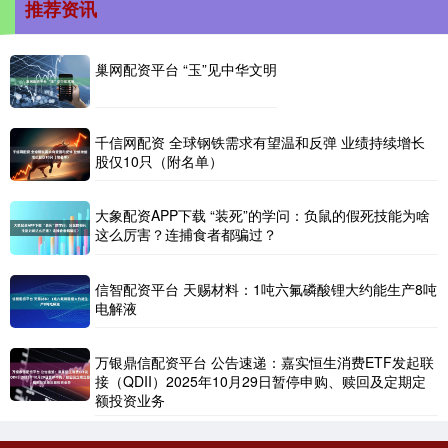
推荐资讯
巢网配资平台 “玉”见中华文明
千信网配资 全球钢铁需求有望温和反弹 业绩持续增长
股仅10只（附名单）
大象配资APP下载 “装死”的学问：负鼠的假死技能为啥
这么厉害？连捕食者都骗过？
信智配资平台 天赐材料：1吨六氟磷酸锂大约能生产8吨
电解液
万银鼎信配资平台 公告速递：嘉实恒生消费ETF发起联
接（QDII）2025年10月29日暂停申购、赎回及定期定
额投资业务