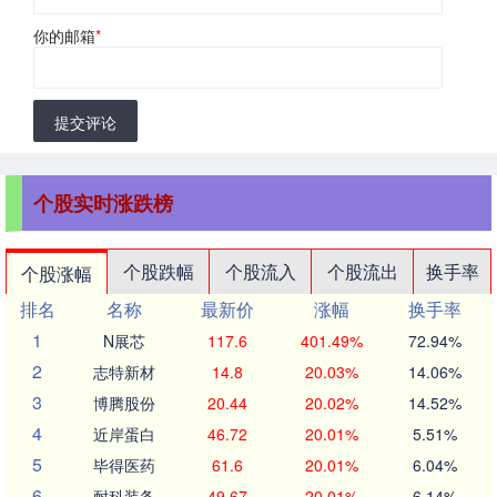
你的邮箱
*
提交评论
个股实时涨跌榜
个股跌幅
个股流入
个股流出
换手率
个股涨幅
排名
名称
最新价
涨幅
换手率
1
N展芯
117.6
401.49%
72.94%
2
志特新材
14.8
20.03%
14.06%
3
博腾股份
20.44
20.02%
14.52%
4
近岸蛋白
46.72
20.01%
5.51%
5
毕得医药
61.6
20.01%
6.04%
6
耐科装备
49.67
20.01%
6.14%