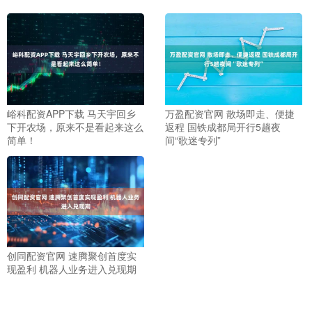
峪科配资APP下载 马天宇回乡
万盈配资官网 散场即走、便捷
下开农场，原来不是看起来这么
返程 国铁成都局开行5趟夜
简单！
间“歌迷专列”
创同配资官网 速腾聚创首度实
现盈利 机器人业务进入兑现期