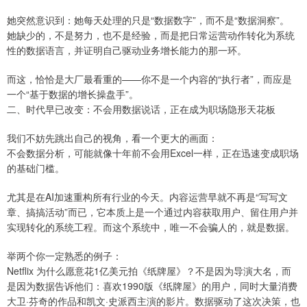
她突然意识到：她每天处理的只是“数据数字”，而不是“数据洞察”。
她缺少的，不是努力，也不是经验，而是把日常运营动作转化为系统
性的数据语言，并证明自己驱动业务增长能力的那一环。
而这，恰恰是大厂最看重的——你不是一个内容的“执行者”，而应是
一个“基于数据的增长操盘手”。
二、时代早已改变：不会用数据说话，正在成为职场隐形天花板
我们不妨先跳出自己的视角，看一个更大的画面：
不会数据分析，可能就像十年前不会用Excel一样，正在迅速变成职场
的基础门槛。
尤其是在AI加速重构所有行业的今天。内容运营早就不再是“写写文
章、搞搞活动”而已，它本质上是一个通过内容获取用户、留住用户并
实现转化的系统工程。而这个系统中，唯一不会骗人的，就是数据。
举两个你一定熟悉的例子：
Netflix 为什么愿意花1亿美元拍《纸牌屋》？不是因为导演大名，而
是因为数据告诉他们：喜欢1990版《纸牌屋》的用户，同时大量消费
大卫·芬奇的作品和凯文·史派西主演的影片。数据驱动了这次决策，也