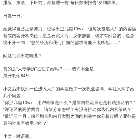
排版、推送。下班前，再整理一份“每日数据报告”发到群里。
日复一日。
她觉得自己足够努力，也做出过几篇10w+，但每次投递大厂的内容运
营或内容分析岗位，总是石沉大海。反馈寥寥，偶尔有回音的，也总
绕不开一句：“您的经历和我们目前的需求可能不太匹配……”
问题到底出在哪儿？
真的是“大专学历”拦住了她吗？——或许不全是。
展开剩余84%
小文后来找到一位进入大厂的学姐做了一次职业咨询。学姐只问了她
几个问题：
“你那几篇10w+，用户画像是什么？是靠自然流量还是补贴拉动的？”
“评论区的高赞留言，情绪分布怎样？有没有推动你迭代内容策略？”
“最近三个月，粉丝增长和内容类型之间的相关性你分析过吗？哪些是
真的带来有效用户的？”
小文一时语塞。