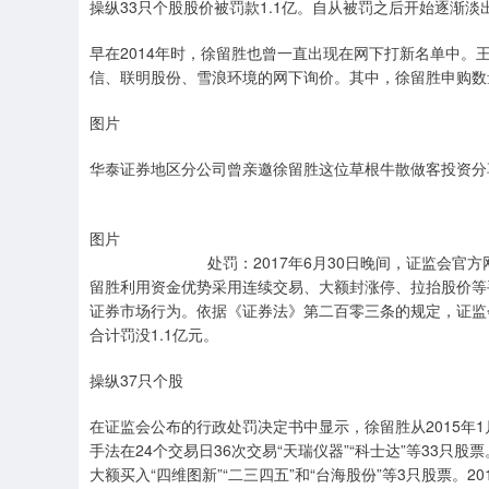
操纵33只个股股价被罚款1.1亿。自从被罚之后开始逐渐
早在2014年时，徐留胜也曾一直出现在网下打新名单中。
信、联明股份、雪浪环境的网下询价。其中，徐留胜申购数量
图片
华泰证券地区分公司曾亲邀徐留胜这位草根牛散做客投资分
图片
处罚：2017年6月30日晚间，证监会官方网站
留胜利用资金优势采用连续交易、大额封涨停、拉抬股价等
证券市场行为。依据《证券法》第二百零三条的规定，证监会
合计罚没1.1亿元。
操纵37只个股
在证监会公布的行政处罚决定书中显示，徐留胜从2015年1
手法在24个交易日36次交易“天瑞仪器”“科士达”等33只股票
大额买入“四维图新”“二三四五”和“台海股份”等3只股票。201