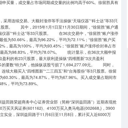
量占市场同期申买量，成交量占市场同期成交量的比例均高于60%。徐留胜具有
采用连续交易、大额封涨停等手法操纵“天瑞仪器”“科士达”等33只
票。 其中，2015年1月1日至11月30日期间，“徐留胜”账户通
仪器”“科士达”等33只股票。 在36次交易中，“徐留胜”账户涨停
50.66%，最高为96.22%，平均为72.11%；“徐留胜”账户买
%，最高为100%，平均为93.45%；“徐留胜”账户涨停价封单占市
，最高为98.83%，平均为78.07%。 统计显示，在36次大额申报
盈利的有23只股票，最大获利是操纵“四维图新”3次共盈利
多的要数“特力A”，他操纵该股亏损了1,694,277.09元。 同时，
段，连续大额买入“四维图新”“二三四五”和“台海股份”等3只股票。徐留
.30%，最高为74.87%，平均为67.96%。买入成交量占期间市
8%，平均为73.89%。
圳益田路荣超商务中心证券营业部（简称“深圳益田路”）近期表现抢
买天风证券(601162)、4100万买入奥马电器(002668,)，3900
立实业，深圳益田路于11月6日至11月8日，累计买入近6000万