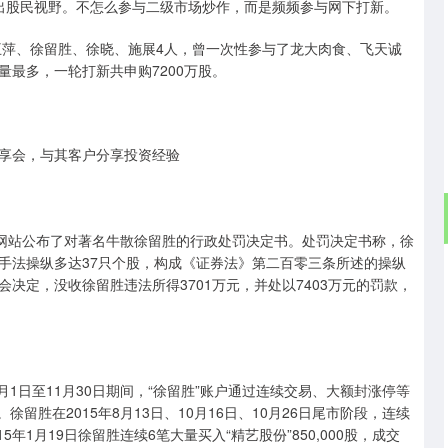
淡出股民视野。不怎么参与二级市场炒作，而是频频参与网下打新。
王萍、徐留胜、徐晓、施展4人，曾一次性参与了龙大肉食、飞天诚
最多，一轮打新共申购7200万股。
享会，与其客户分享投资经验
公布了对著名牛散徐留胜的行政处罚决定书。处罚决定书称，徐
手法操纵多达37只个股，构成《证券法》第二百零三条所述的操纵
决定，没收徐留胜违法所得3701万元，并处以7403万元的罚款，
月1日至11月30日期间，“徐留胜”账户通过连续交易、大额封涨停等
。徐留胜在2015年8月13日、10月16日、10月26日尾市阶段，连续
5年1月19日徐留胜连续6笔大量买入“精艺股份”850,000股，成交