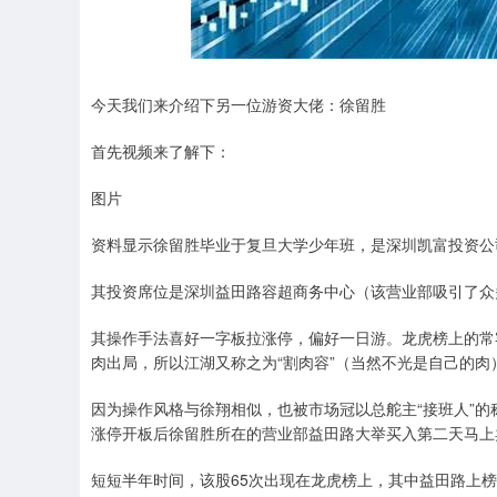
深证成指
14311.01
.68
1.02%
200.89
1
今天我们来介绍下另一位游资大佬：徐留胜
首先视频来了解下：
图片
资料显示徐留胜毕业于复旦大学少年班，是深圳凯富投资公
其投资席位是深圳益田路容超商务中心（该营业部吸引了众
其操作手法喜好一字板拉涨停，偏好一日游。龙虎榜上的常
肉出局，所以江湖又称之为“割肉容”（当然不光是自己的肉
因为操作风格与徐翔相似，也被市场冠以总舵主“接班人”的
涨停开板后徐留胜所在的营业部益田路大举买入第二天马上
短短半年时间，该股65次出现在龙虎榜上，其中益田路上榜