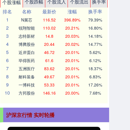
个股跌幅
个股流入
个股流出
换手率
个股涨幅
排名
名称
最新价
涨幅
换手率
1
N展芯
116.52
396.89%
79.39%
2
锐翔智能
110.02
20.21%
16.80%
3
志特新材
14.8
20.03%
14.18%
4
博腾股份
20.44
20.02%
14.77%
5
近岸蛋白
46.72
20.01%
5.62%
6
毕得医药
61.6
20.01%
6.12%
7
五洲医疗
83.62
20.01%
18.37%
8
耐科装备
49.67
20.01%
6.83%
9
一博科技
53.33
20.01%
17.26%
10
方邦股份
146.16
20.00%
7.68%
沪深京行情 实时轮播