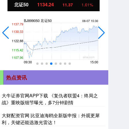
北证50
1134.24
创
11.37
1.01%
热点资讯
大牛证券官网APP下载 《复仇者联盟4：终局之
战》重映版细节曝光，多7分钟剧情
大财配资官网 比亚迪海鸥全新版申报：外观更犀
利，关键还能选激光雷达！