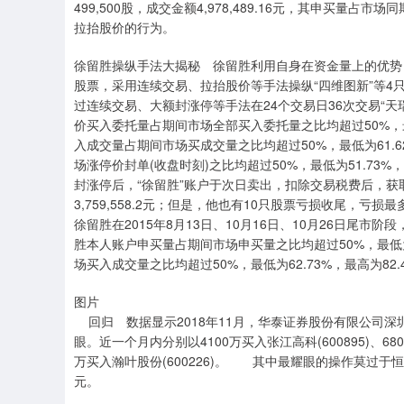
499,500股，成交金额4,978,489.16元，其申买
拉抬股价的行为。
徐留胜操纵手法大揭秘 徐留胜利用自身在资金量上的优势，
股票，采用连续交易、拉抬股价等手法操纵“四维图新”等4只股
过连续交易、大额封涨停等手法在24个交易日36次交易“天瑞
价买入委托量占期间市场全部买入委托量之比均超过50%，最低为
入成交量占期间市场买成交量之比均超过50%，最低为61.62
场涨停价封单(收盘时刻)之比均超过50%，最低为51.73%
封涨停后，“徐留胜”账户于次日卖出，扣除交易税费后，获取
3,759,558.2元；但是，他也有10只股票亏损收尾，亏损最
徐留胜在2015年8月13日、10月16日、10月26日尾市阶
胜本人账户申买量占期间市场申买量之比均超过50%，最低为60
场买入成交量之比均超过50%，最低为62.73%，最高为82.4
图片
回归 数据显示2018年11月，华泰证券股份有限公司深
眼。近一个月内分别以4100万买入张江高科(600895)、6800万
万买入瀚叶股份(600226)。 其中最耀眼的操作莫过于恒
元。