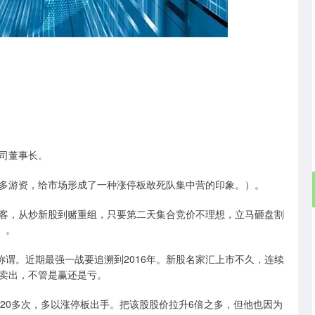
沪深300
4694.44
.42%
43.13
0.93%
司董事长。
多游资，给市场形成了一种涨停板敢死队集中营的印象。）。
客，从炒新股到赌重组，只要第二天集合竞价不理想，立马砸盘割
）。
称谓。近期最强一战要追溯到2016年。新股名家汇上市不久，连续
卖出，不管是赢还是亏。
20多次，多以涨停板出手。把该股股价拉升6倍之多，但他也因为